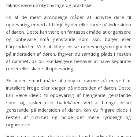
faktisk være utroligt nyttige og praktiske.
En af de mest almindelige måder at udnytte døre til
opbevaring er ved at tilføje hylder eller kurve på indersiden
af døren. Dette kan være en fantastisk måde at organisere
og opbevare små genstande som sko, bøger eller
hårprodukter. Ved at tilføje disse opbevaringsmuligheder
på indersiden af døren, frigiver du samtidig plads i resten
af rummet, da du ikke længere behøver at have separate
reoler eller skabe til opbevaring.
En anden smart måde at udnytte dørene på er ved at
installere kroge eller knager på indersiden af døren. Dette
kan være ideelt til opbevaring af hængende genstande
som tøj, tasker eller badekåber. Ved at hænge disse
genstande på indersiden af døren, kan du frigøre plads i
resten af rummet og holde det mere ryddeligt og
organiseret.
Hvis du har en dør, der ikke bliver brugt særlig ofte, kan du