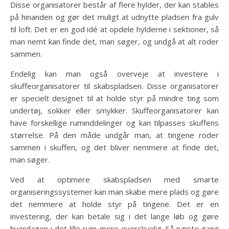
Disse organisatorer består af flere hylder, der kan stables
på hinanden og gør det muligt at udnytte pladsen fra gulv
til loft. Det er en god idé at opdele hylderne i sektioner, så
man nemt kan finde det, man søger, og undgå at alt roder
sammen.
Endelig kan man også overveje at investere i
skuffeorganisatorer til skabspladsen. Disse organisatorer
er specielt designet til at holde styr på mindre ting som
undertøj, sokker eller smykker. Skuffeorganisatorer kan
have forskellige ruminddelinger og kan tilpasses skuffens
størrelse. På den måde undgår man, at tingene roder
sammen i skuffen, og det bliver nemmere at finde det,
man søger.
Ved at optimere skabspladsen med smarte
organiseringssystemer kan man skabe mere plads og gøre
det nemmere at holde styr på tingene. Det er en
investering, der kan betale sig i det lange løb og gøre
hverdagen i det lille rum mere overskuelig. Så næste gang