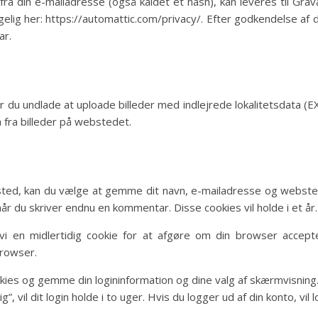
a din e-mailadresse (også kaldet et hash), kan leveres til Gra
gelig her: https://automattic.com/privacy/. Efter godkendelse af d
ar.
ør du undlade at uploade billeder med indlejrede lokalitetsdata
 fra billeder på webstedet.
ed, kan du vælge at gemme dit navn, e-mailadresse og websted 
når du skriver endnu en kommentar. Disse cookies vil holde i et år.
vi en midlertidig cookie for at afgøre om din browser accept
browser.
okies og gemme din logininformation og dine valg af skærmvisning
”, vil dit login holde i to uger. Hvis du logger ud af din konto, vil 