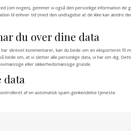
d (om nogen), gemmer vi også den personlige information de giver
rmation til enhver tid (med den undtagelse at de ikke kan ændre 
har du over dine data
r har skrevet kommentarer, kan du bede om en eksporteret fil me
gså bede om, at vi sletter alle personlige data, vi har om dig. Det
e, lovmæssige eller sikkerhedsmæssige grunde.
e data
ontrolleret af en automatisk spam-genkendelse tjeneste.