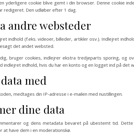
il en yderligere cookie blive gemt i din browser. Denne cookie in
ar redigeret. Den udløber efter 1 dag.
fra andre websteder
et indhold (f.eks. videoer, billeder, artikler osv.). Indlejret ind
esøgt det andet websted.
, bruger cookies, indlejrer ekstra tredjeparts sporing, og ov
ed indlejret indhold, hvis du har en konto og en logget ind på det
 data med
koden, medtages din IP-adresse i e-mailen med nustillingen.
mer dine data
kommentarer og dens metadata bevaret på ubestemt tid. Dette
r at have dem i en moderationskø.