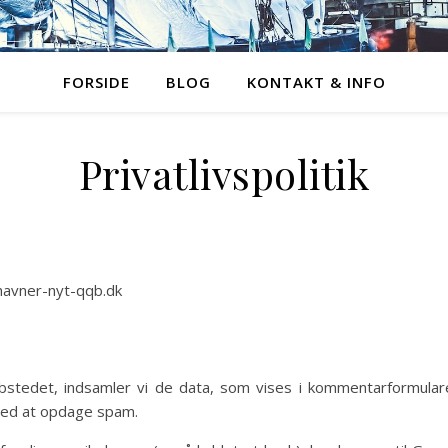
FORSIDE
BLOG
KONTAKT & INFO
Privatlivspolitik
havner-nyt-qqb.dk
stedet, indsamler vi de data, som vises i kommentarformula
med at opdage spam.