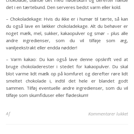
chokolade, blande det med flødeskum og derefter hælde
det i en tærtebund. Den serveres bedst varm eller kold.
– Chokoladekage: Hvis du ikke er i humør til tærte, så kan
du også lave en lækker chokoladekage. Alt du behøver er
noget mælk, mel, sukker, kakaopulver og smør – plus alle
andre ingredienser, som du vil tilføje som æg,
vaniljeekstrakt eller endda nødder!
– Varm kakao: Du kan også lave denne opskrift ved at
bruge chokoladerester i stedet for kakaopulver. Du skal
blot varme lidt mælk op på komfuret og derefter røre lidt
smeltet chokolade i, indtil det hele er blandet godt
sammen. Tilføj eventuelle andre ingredienser, som du vil
tilføje som skumfiduser eller flødeskum!
til
Af
Kommentarer lukket