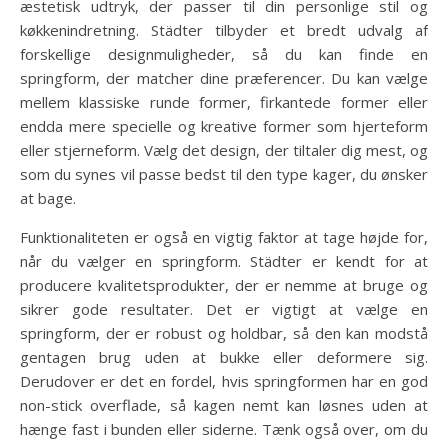
æstetisk udtryk, der passer til din personlige stil og
køkkenindretning. Städter tilbyder et bredt udvalg af
forskellige designmuligheder, så du kan finde en
springform, der matcher dine præferencer. Du kan vælge
mellem klassiske runde former, firkantede former eller
endda mere specielle og kreative former som hjerteform
eller stjerneform. Vælg det design, der tiltaler dig mest, og
som du synes vil passe bedst til den type kager, du ønsker
at bage.
Funktionaliteten er også en vigtig faktor at tage højde for,
når du vælger en springform. Städter er kendt for at
producere kvalitetsprodukter, der er nemme at bruge og
sikrer gode resultater. Det er vigtigt at vælge en
springform, der er robust og holdbar, så den kan modstå
gentagen brug uden at bukke eller deformere sig.
Derudover er det en fordel, hvis springformen har en god
non-stick overflade, så kagen nemt kan løsnes uden at
hænge fast i bunden eller siderne. Tænk også over, om du