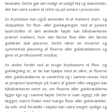
hinanden. Dette gør det muligt at undgå fejl og skævheder,
der kan være svære at rette op på senere i processen.
En krydslaser kan også anvendes til at markere start- og
slutpunkter for flise- eller gulvlægningen. Ved at justere
laserstrålen til den ønskede højde kan håndværkeren
præcist markere, hvor den første flise eller det første
gulvbræt skal placeres. Dette sikrer en ensartet og
symmetrisk placering af fliserne eller gulvbrædderne og
giver et professionelt resultat.
En anden fordel ved at bruge krydslasere til flise- og
gulvlægning er, at de kan hjælpe med at sikre, at fliserne
eller gulvbrædderne er vandrette og i samme niveau. Ved
at projicere laserlinjer på tværs af gulvet eller væggen kan
håndværkeren nemt se, om fliserne eller gulvbrædderne
ligger lige og i samme højde. Dette er især vigtigt, når der
lægges større flader med mange fliser eller gulvbrædder,
da selv små forskelle i højden kan være meget synlige og