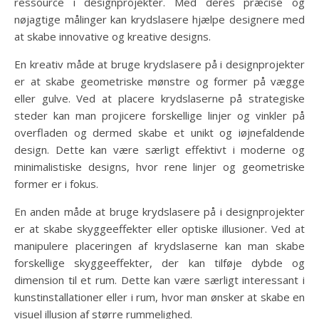
ressource i designprojekter. Med deres præcise og
nøjagtige målinger kan krydslasere hjælpe designere med
at skabe innovative og kreative designs.
En kreativ måde at bruge krydslasere på i designprojekter
er at skabe geometriske mønstre og former på vægge
eller gulve. Ved at placere krydslaserne på strategiske
steder kan man projicere forskellige linjer og vinkler på
overfladen og dermed skabe et unikt og iøjnefaldende
design. Dette kan være særligt effektivt i moderne og
minimalistiske designs, hvor rene linjer og geometriske
former er i fokus.
En anden måde at bruge krydslasere på i designprojekter
er at skabe skyggeeffekter eller optiske illusioner. Ved at
manipulere placeringen af krydslaserne kan man skabe
forskellige skyggeeffekter, der kan tilføje dybde og
dimension til et rum. Dette kan være særligt interessant i
kunstinstallationer eller i rum, hvor man ønsker at skabe en
visuel illusion af større rummelighed.