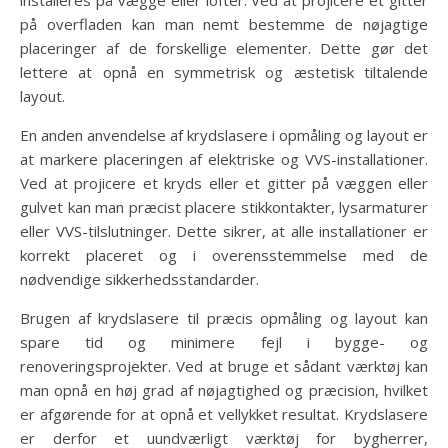
installeres på vægge eller lofter. Ved at projicere et gitter
på overfladen kan man nemt bestemme de nøjagtige
placeringer af de forskellige elementer. Dette gør det
lettere at opnå en symmetrisk og æstetisk tiltalende
layout.
En anden anvendelse af krydslasere i opmåling og layout er
at markere placeringen af ​​elektriske og VVS-installationer.
Ved at projicere et kryds eller et gitter på væggen eller
gulvet kan man præcist placere stikkontakter, lysarmaturer
eller VVS-tilslutninger. Dette sikrer, at alle installationer er
korrekt placeret og i overensstemmelse med de
nødvendige sikkerhedsstandarder.
Brugen af krydslasere til præcis opmåling og layout kan
spare tid og minimere fejl i bygge- og
renoveringsprojekter. Ved at bruge et sådant værktøj kan
man opnå en høj grad af nøjagtighed og præcision, hvilket
er afgørende for at opnå et vellykket resultat. Krydslasere
er derfor et uundværligt værktøj for bygherrer,