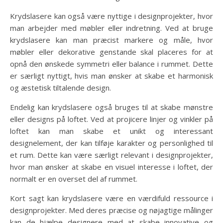
Krydslasere kan også være nyttige i designprojekter, hvor
man arbejder med møbler eller indretning. Ved at bruge
krydslasere kan man præcist markere og måle, hvor
møbler eller dekorative genstande skal placeres for at
opnå den ønskede symmetri eller balance i rummet. Dette
er særligt nyttigt, hvis man ønsker at skabe et harmonisk
og æstetisk tiltalende design.
Endelig kan krydslasere også bruges til at skabe mønstre
eller designs på loftet. Ved at projicere linjer og vinkler på
loftet kan man skabe et unikt og interessant
designelement, der kan tilføje karakter og personlighed til
et rum. Dette kan være særligt relevant i designprojekter,
hvor man ønsker at skabe en visuel interesse i loftet, der
normalt er en overset del af rummet.
Kort sagt kan krydslasere være en værdifuld ressource i
designprojekter. Med deres præcise og nøjagtige målinger
kan de hjælpe designere med at skabe innovative og