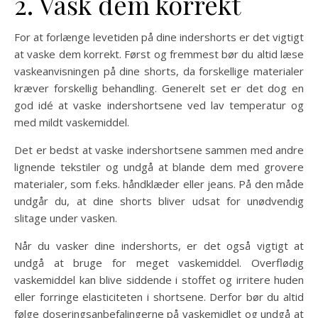
2. Vask dem korrekt
For at forlænge levetiden på dine indershorts er det vigtigt
at vaske dem korrekt. Først og fremmest bør du altid læse
vaskeanvisningen på dine shorts, da forskellige materialer
kræver forskellig behandling. Generelt set er det dog en
god idé at vaske indershortsene ved lav temperatur og
med mildt vaskemiddel.
Det er bedst at vaske indershortsene sammen med andre
lignende tekstiler og undgå at blande dem med grovere
materialer, som f.eks. håndklæder eller jeans. På den måde
undgår du, at dine shorts bliver udsat for unødvendig
slitage under vasken.
Når du vasker dine indershorts, er det også vigtigt at
undgå at bruge for meget vaskemiddel. Overflødig
vaskemiddel kan blive siddende i stoffet og irritere huden
eller forringe elasticiteten i shortsene. Derfor bør du altid
følge doseringsanbefalingerne på vaskemidlet og undgå at