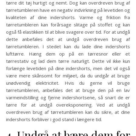
tørre dit tøj hurtigt og nemt. Dog kan overdreven brug af
tørretumbleren have en negativ indvirkning på levetiden og
kvaliteten af dine indershorts. Varme og friktion fra
tørretumbleren kan forårsage slitage på stoffet og kan
også få elastikken til at blive svagere over tid. For at undgå
dette anbefales det at undgå overdreven brug af
tørretumbleren. I stedet kan du lade dine indershorts
lufttørre. Hæng dem op på en tørresnor eller et
tørrestativ og lad dem tørre naturligt. Dette vil ikke kun
forlænge levetiden på dine indershorts, men det vil også
være mere skånsomt for miljøet, da du undgår at bruge
unødvendig elektricitet. Hvis du gerne vil bruge
tørretumbleren, anbefales det at bruge den på en lav
varmeindstilling og fjerne indershortsene, så snart de er
tørre for at undgå overeksponering. Ved at undgå
overdreven brug af tørretumbleren kan du sikre, at dine
indershorts forbliver i god stand i længere tid.
4. Undgå at bære dem for