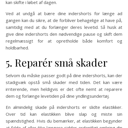
kan skifte i løbet af dagen.
Ved at undgå at bære dine indershorts for længe ad
gangen kan du sikre, at de forbliver behagelige at have på,
samtidig med at du forlænger deres levetid. Så husk at
give dine indershorts den nødvendige pause og skift dem
regelmæssigt for at opretholde både komfort og
holdbarhed.
5. Reparér små skader
Selvom du måske passer godt på dine indershorts, kan der
stadigvæk opstå små skader med tiden. Det kan være
irriterende, men heldigvis er det ofte nemt at reparere
dem og forlænge levetiden på dine yndlingsundertøj.
En almindelig skade på indershorts er slidte elastikker.
Over tid kan elastikken blive slap og miste sin
spændstighed. Hvis du bemærker, at elastikken begynder
at falde af eller ikke længere sidder ordentligt omkring din