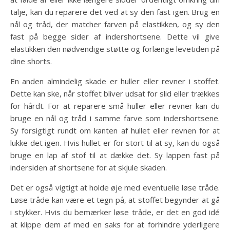
talje, kan du reparere det ved at sy den fast igen. Brug en
nål og tråd, der matcher farven på elastikken, og sy den
fast på begge sider af indershortsene. Dette vil give
elastikken den nødvendige støtte og forlænge levetiden på
dine shorts.
En anden almindelig skade er huller eller revner i stoffet.
Dette kan ske, når stoffet bliver udsat for slid eller trækkes
for hårdt. For at reparere små huller eller revner kan du
bruge en nål og tråd i samme farve som indershortsene.
Sy forsigtigt rundt om kanten af ​​hullet eller revnen for at
lukke det igen. Hvis hullet er for stort til at sy, kan du også
bruge en lap af stof til at dække det. Sy lappen fast på
indersiden af ​​shortsene for at skjule skaden.
Det er også vigtigt at holde øje med eventuelle løse tråde.
Løse tråde kan være et tegn på, at stoffet begynder at gå
i stykker. Hvis du bemærker løse tråde, er det en god idé
at klippe dem af med en saks for at forhindre yderligere