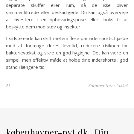
separate skuffer eller rum, så de ikke bliver
sammenfiltrede eller beskadigede. Du kan også overveje
at investere i en opbevaringspose eller -boks til at
beskytte dem mod støv og insekter.
I sidste ende kan skift mellem flere par indershorts hjælpe
med at forlænge deres levetid, reducere risikoen for
bakterievækst og sikre en god hygiejne. Det kan være en
simpel, men effektiv måde at holde dine indershorts i god
stand i længere tid.
til
Af
Kommentarer lukket
københavner-nyt.dk | Din