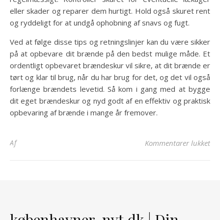
eller skader og reparer dem hurtigt. Hold også skuret rent
og ryddeligt for at undgå ophobning af snavs og fugt.
Ved at følge disse tips og retningslinjer kan du være sikker
på at opbevare dit brænde på den bedst mulige måde. Et
ordentligt opbevaret brændeskur vil sikre, at dit brænde er
tørt og klar til brug, når du har brug for det, og det vil også
forlænge brændets levetid. Så kom i gang med at bygge
dit eget brændeskur og nyd godt af en effektiv og praktisk
opbevaring af brænde i mange år fremover.
til
Af
Kommentarer lukket
københavner-nyt.dk | Din