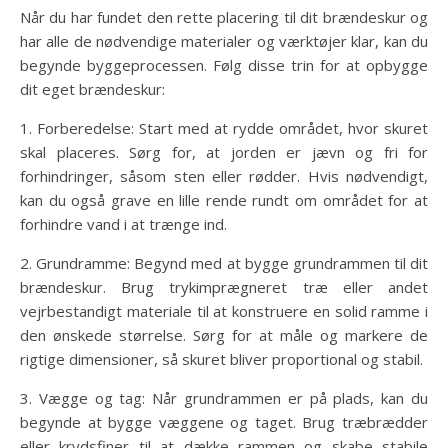
Når du har fundet den rette placering til dit brændeskur og
har alle de nødvendige materialer og værktøjer klar, kan du
begynde byggeprocessen. Følg disse trin for at opbygge
dit eget brændeskur:
1. Forberedelse: Start med at rydde området, hvor skuret
skal placeres. Sørg for, at jorden er jævn og fri for
forhindringer, såsom sten eller rødder. Hvis nødvendigt,
kan du også grave en lille rende rundt om området for at
forhindre vand i at trænge ind.
2. Grundramme: Begynd med at bygge grundrammen til dit
brændeskur. Brug trykimprægneret træ eller andet
vejrbestandigt materiale til at konstruere en solid ramme i
den ønskede størrelse. Sørg for at måle og markere de
rigtige dimensioner, så skuret bliver proportional og stabil.
3. Vægge og tag: Når grundrammen er på plads, kan du
begynde at bygge væggene og taget. Brug træbrædder
eller krydsfiner til at dække rammen og skabe stabile