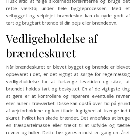
Husk altid at følge sikkerhedsforskrifterne og bruge det
rette værktøj under hele byggeprocessen. Med et
velbygget og velplejet brændeskur kan du nyde godt af
tørt og brugbart brænde til din pejs eller brændeovn.
Vedligeholdelse af
brændeskuret
Når brændeskuret er blevet bygget og brænde er blevet
opbevaret i det, er det vigtigt at sørge for regelmæssig
vedligeholdelse for at forlænge levetiden og sikre, at
brændet holdes tørt og beskyttet. En af de vigtigste ting
at gøre er at kontrollere og reparere eventuelle revner
eller huller i træværket. Disse kan opstå over tid på grund
af vejrforholdene og kan tillade fugtighed at trænge ind i
skuret, hvilket kan skade brændet. Det anbefales at bruge
en træspartelmasse eller trækit til at udfylde og tætne
revner og huller. Dette bør gøres mindst en gang om året