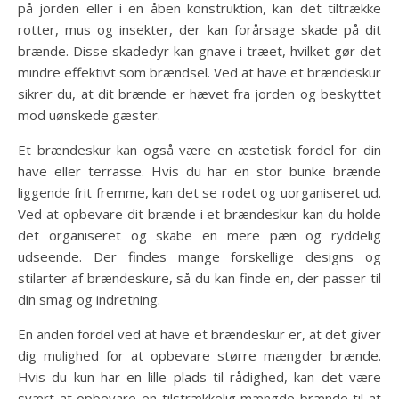
på jorden eller i en åben konstruktion, kan det tiltrække
rotter, mus og insekter, der kan forårsage skade på dit
brænde. Disse skadedyr kan gnave i træet, hvilket gør det
mindre effektivt som brændsel. Ved at have et brændeskur
sikrer du, at dit brænde er hævet fra jorden og beskyttet
mod uønskede gæster.
Et brændeskur kan også være en æstetisk fordel for din
have eller terrasse. Hvis du har en stor bunke brænde
liggende frit fremme, kan det se rodet og uorganiseret ud.
Ved at opbevare dit brænde i et brændeskur kan du holde
det organiseret og skabe en mere pæn og ryddelig
udseende. Der findes mange forskellige designs og
stilarter af brændeskure, så du kan finde en, der passer til
din smag og indretning.
En anden fordel ved at have et brændeskur er, at det giver
dig mulighed for at opbevare større mængder brænde.
Hvis du kun har en lille plads til rådighed, kan det være
svært at opbevare en tilstrækkelig mængde brænde til at