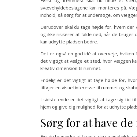
Først og fremmest skal du finde et sted,
svævehyldebeslagene kan monteres på. Vægge
indhold, så sørg for at undersøge, om væggen
Derudover skal du tage højde for, hvem der vi
og ikke risikerer at falde ned, når de bruger 
kan udnytte pladsen bedre.
Det er også en god idé at overveje, hvilken 
det vigtigt at vælge et sted, hvor væggen kan
kreativ dimension til rummet.
Endelig er det vigtigt at tage højde for, hv
tilføjer en visuel interesse til rummet og sk
I sidste ende er det vigtigt at tage sig tid t
hjem og give dig mulighed for at udnytte plad
Sørg for at have de
Før du begynder at hænge din svævehylde op, e