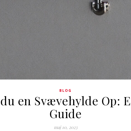
BLOG
du en Svævehylde Op: En
Guide
maj 10, 2023