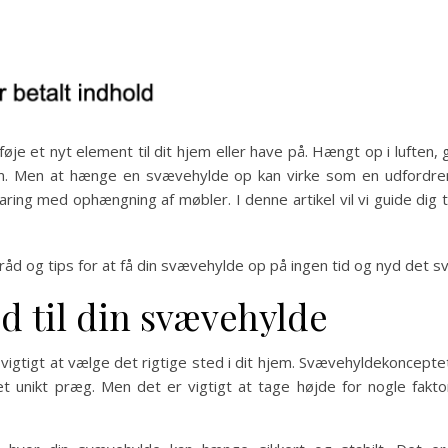
øje et nyt element til dit hjem eller have på. Hængt op i luften
t rum. Men at hænge en svævehylde op kan virke som en udfordren
ring med ophængning af møbler. I denne artikel vil vi guide dig
 råd og tips for at få din svævehylde op på ingen tid og nyd det s
ed til din svævehylde
gtigt at vælge det rigtige sted i dit hjem. Svævehyldekonceptet e
t unikt præg. Men det er vigtigt at tage højde for nogle fakto