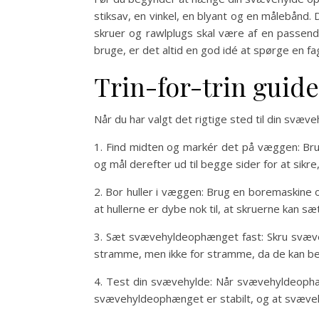
stiksav, en vinkel, en blyant og en målebånd
skruer og rawlplugs skal være af en passende
bruge, er det altid en god idé at spørge en f
Trin-for-trin guide
Når du har valgt det rigtige sted til din svæv
1. Find midten og markér det på væggen: Bru
og mål derefter ud til begge sider for at si
2. Bor huller i væggen: Brug en boremaskine o
at hullerne er dybe nok til, at skruerne kan sæt
3. Sæt svævehyldeophænget fast: Skru svæveh
stramme, men ikke for stramme, da de kan b
4. Test din svævehylde: Når svævehyldeophæn
svævehyldeophænget er stabilt, og at svæveh