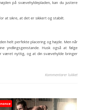
 højden på svævehyldepladen, kan du justere
 at sikre, at det er sikkert og stabilt.
å den helt perfekte placering og højde. Men når
ine yndlingsgenstande. Husk også at følge
ar været nyttig, og at din svævehylde bringer
til Sådan Hænger du
Kommentarer lukket
nnonce