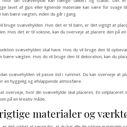
 hvor din svævehylde kan hænge sikkert og stabilt. Det er 
 lavet af gips eller lignende materiale kan være for svage 
 kan bære vægten, inden du går i gang.
l bruge svævehylden. Hvis det er til børn, er det vigtigt at pl
den. Hvis det er til voksne, kan du overveje at placere den på en
funktion svævehylden skal have. Hvis du vil bruge den til opbeva
 bære vægten. Hvis du vil bruge den til dekoration, kan du placer
ordan svævehylden vil passe ind i rummet. Du kan overveje at p
aber en hyggelig og afslappende atmosfære.
il at overveje, hvor din svævehylde skal placeres. En velplaceret s
sen på en kreativ måde.
 rigtige materialer og værkt
r det vigtigt at sørge for, at du har alle de rigtige materialer 