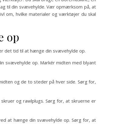
slag til din svævehylde. Vær opmærksom på, at
vl om, hvilke materialer og værktøjer du skal
e op
er det tid til at hænge din svævehylde op.
 din svævehylde op. Markér midten med blyant
midten og de to steder på hver side. Sørg for,
kruer og rawlplugs. Sørg for, at skruerne er
ved at hænge din svævehylde op. Sørg for, at