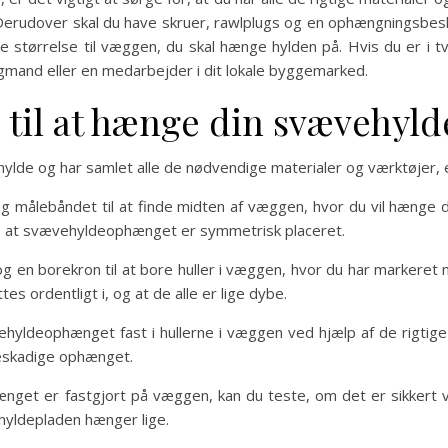
. Derudover skal du have skruer, rawlplugs og en ophængningsbe
 størrelse til væggen, du skal hænge hylden på. Hvis du er i tvi
agmand eller en medarbejder i dit lokale byggemarked.
 til at hænge din svævehyld
ehylde og har samlet alle de nødvendige materialer og værktøjer, 
g målebåndet til at finde midten af væggen, hvor du vil hænge
kre, at svævehyldeophænget er symmetrisk placeret.
g en borekron til at bore huller i væggen, hvor du har markeret 
tes ordentligt i, og at de alle er lige dybe.
yldeophænget fast i hullerne i væggen ved hjælp af de rigtige s
eskadige ophænget.
get er fastgjort på væggen, kan du teste, om det er sikkert 
yldepladen hænger lige.