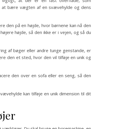
vigtigt, at der er en fast overflade, som
til at bære vægten af en svævehylde og dens
acere den på en højde, hvor børnene kan nå den
 højere højde, så den ikke er i vejen, og så du
ring af bøger eller andre tunge genstande, er
e den et sted, hvor den vil tilføje en unik og
lacere den over en sofa eller en seng, så den
vævehylde kan tilføje en unik dimension til dit
øjer
og værktøjer. Du skal bruge en boremaskine, en