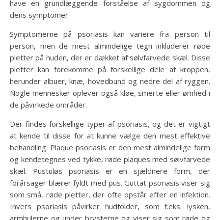
have en grundlæggende forståelse af sygdommen og
dens symptomer.
Symptomerne på psoriasis kan variere fra person til
person, men de mest almindelige tegn inkluderer røde
pletter på huden, der er dækket af sølvfarvede skæl. Disse
pletter kan forekomme på forskellige dele af kroppen,
herunder albuer, knæ, hovedbund og nedre del af ryggen.
Nogle mennesker oplever også kløe, smerte eller ømhed i
de påvirkede områder.
Der findes forskellige typer af psoriasis, og det er vigtigt
at kende til disse for at kunne vælge den mest effektive
behandling. Plaque psoriasis er den mest almindelige form
og kendetegnes ved tykke, røde plaques med sølvfarvede
skæl. Pustuløs psoriasis er en sjældnere form, der
forårsager blærer fyldt med pus. Guttat psoriasis viser sig
som små, røde pletter, der ofte opstår efter en infektion.
Invers psoriasis påvirker hudfolder, som f.eks. lysken,
armhulerne og under brysterne og viser sig som røde og