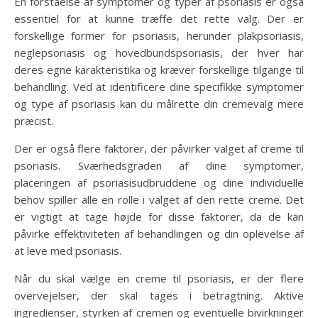
En forståelse af symptomer og typer af psoriasis er også
essentiel for at kunne træffe det rette valg. Der er
forskellige former for psoriasis, herunder plakpsoriasis,
neglepsoriasis og hovedbundspsoriasis, der hver har
deres egne karakteristika og kræver forskellige tilgange til
behandling. Ved at identificere dine specifikke symptomer
og type af psoriasis kan du målrette din cremevalg mere
præcist.
Der er også flere faktorer, der påvirker valget af creme til
psoriasis. Sværhedsgraden af dine symptomer,
placeringen af psoriasisudbruddene og dine individuelle
behov spiller alle en rolle i valget af den rette creme. Det
er vigtigt at tage højde for disse faktorer, da de kan
påvirke effektiviteten af behandlingen og din oplevelse af
at leve med psoriasis.
Når du skal vælge en creme til psoriasis, er der flere
overvejelser, der skal tages i betragtning. Aktive
ingredienser, styrken af cremen og eventuelle bivirkninger