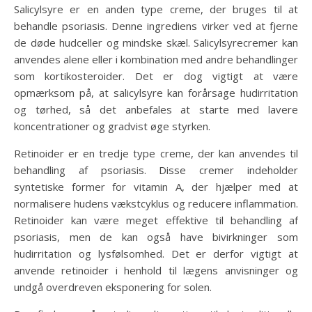
Salicylsyre er en anden type creme, der bruges til at
behandle psoriasis. Denne ingrediens virker ved at fjerne
de døde hudceller og mindske skæl. Salicylsyrecremer kan
anvendes alene eller i kombination med andre behandlinger
som kortikosteroider. Det er dog vigtigt at være
opmærksom på, at salicylsyre kan forårsage hudirritation
og tørhed, så det anbefales at starte med lavere
koncentrationer og gradvist øge styrken.
Retinoider er en tredje type creme, der kan anvendes til
behandling af psoriasis. Disse cremer indeholder
syntetiske former for vitamin A, der hjælper med at
normalisere hudens vækstcyklus og reducere inflammation.
Retinoider kan være meget effektive til behandling af
psoriasis, men de kan også have bivirkninger som
hudirritation og lysfølsomhed. Det er derfor vigtigt at
anvende retinoider i henhold til lægens anvisninger og
undgå overdreven eksponering for solen.