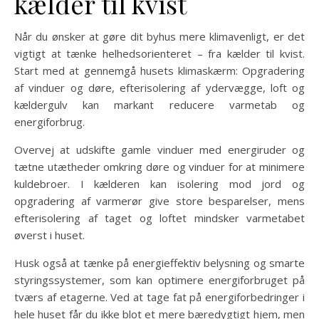
kælder til kvist
Når du ønsker at gøre dit byhus mere klimavenligt, er det
vigtigt at tænke helhedsorienteret – fra kælder til kvist.
Start med at gennemgå husets klimaskærm: Opgradering
af vinduer og døre, efterisolering af ydervægge, loft og
kældergulv kan markant reducere varmetab og
energiforbrug.
Overvej at udskifte gamle vinduer med energiruder og
tætne utætheder omkring døre og vinduer for at minimere
kuldebroer. I kælderen kan isolering mod jord og
opgradering af varmerør give store besparelser, mens
efterisolering af taget og loftet mindsker varmetabet
øverst i huset.
Husk også at tænke på energieffektiv belysning og smarte
styringssystemer, som kan optimere energiforbruget på
tværs af etagerne. Ved at tage fat på energiforbedringer i
hele huset får du ikke blot et mere bæredygtigt hjem, men